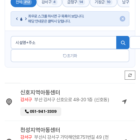
전체
강서구
금정구
기장군
남구
212
4
14
10
17
좌우로 스크롤 하시면 구 목록이 보입니다.
✕
해당 안내문은 클릭시 닫힙니다.
초기화
신호지역아동센터
강서구
부산 강서구 신호오로 48-20 1층 (신호동)
051-941-3309
천성지역아동센터
강서구
부산시 강서구 가덕해안로751번길 49 (천