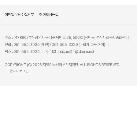
이메일무단수집거부
찾아오시는길
주소 : (47880) 부산광역시 동래구 낙민로 25, 502호 (낙민동, 부산사회복지종합센터)
전화 : 051-555-3020 (메인) / 051-555-3029 (나답게 크는 아이)
팩스 : 051-555-3022
이메일 : bsicare24@daum.net
COPYRIGHT (C) 2026 지역아동센터부산지원단. ALL RIGHTS RESERVED.
관리자 로그인