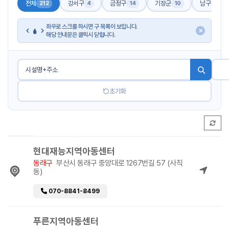
전체
강서구
금정구
기장군
남구
212
4
14
10
17
좌우로 스크롤 하시면 구 목록이 보입니다.
✕
해당 안내문은 클릭시 닫힙니다.
초기화
현대재능지역아동센터
동래구
부산시 동래구 중앙대로 1267번길 57 (사직
동)
070-8841-8499
푸른지역아동센터