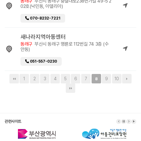
동래구
부산시 동래구 충렬대로238번가길 49-5 2
02호(낙민동, 아델리아)
070-8232-7221
새나라지역아동센터
동래구
부산시 동래구 명륜로 112번길 74 3층 (수
안동)
051-557-0230
1
2
3
4
5
6
7
9
10
8
관련사이트