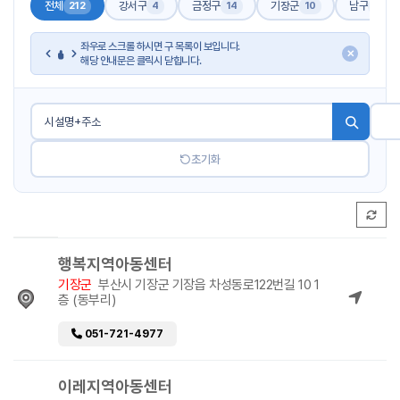
전체
강서구
금정구
기장군
남구
212
4
14
10
17
좌우로 스크롤 하시면 구 목록이 보입니다.
✕
해당 안내문은 클릭시 닫힙니다.
초기화
행복지역아동센터
기장군
부산시 기장군 기장읍 차성동로122번길 10 1
층 (동부리)
051-721-4977
이레지역아동센터