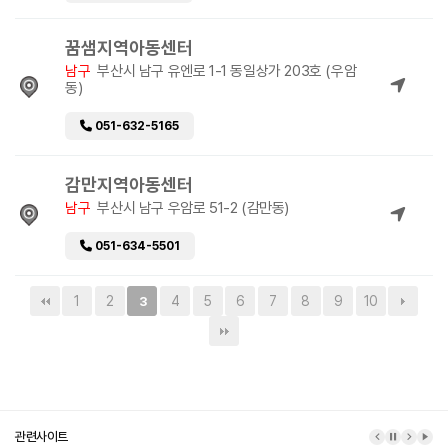
꿈샘지역아동센터
남구
부산시 남구 유엔로 1-1 동일상가 203호 (우암
동)
051-632-5165
감만지역아동센터
남구
부산시 남구 우암로 51-2 (감만동)
051-634-5501
1
2
4
5
6
7
8
9
10
3
관련사이트