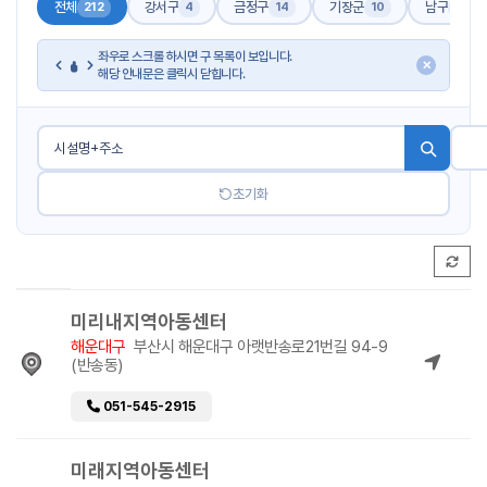
전체
강서구
금정구
기장군
남구
212
4
14
10
17
좌우로 스크롤 하시면 구 목록이 보입니다.
✕
해당 안내문은 클릭시 닫힙니다.
초기화
미리내지역아동센터
해운대구
부산시 해운대구 아랫반송로21번길 94-9
(반송동)
051-545-2915
미래지역아동센터