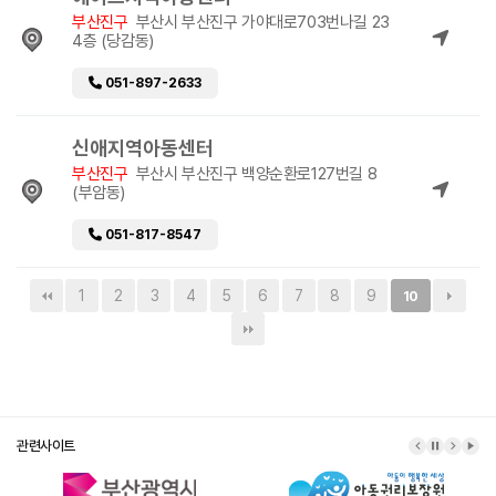
부산진구
부산시 부산진구 가야대로703번나길 23
4층 (당감동)
051-897-2633
신애지역아동센터
부산진구
부산시 부산진구 백양순환로127번길 8
(부암동)
051-817-8547
1
2
3
4
5
6
7
8
9
10
관련사이트