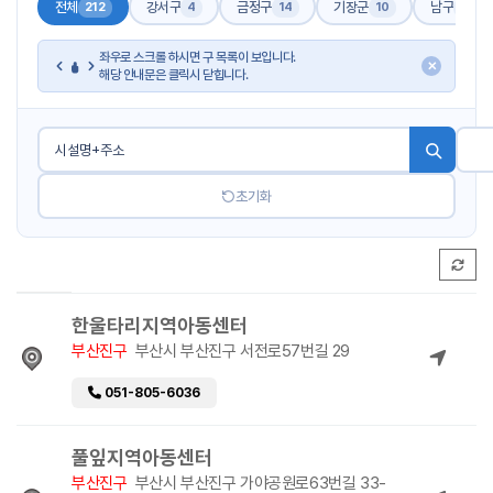
전체
강서구
금정구
기장군
남구
212
4
14
10
17
좌우로 스크롤 하시면 구 목록이 보입니다.
✕
해당 안내문은 클릭시 닫힙니다.
초기화
한울타리지역아동센터
부산진구
부산시 부산진구 서전로57번길 29
051-805-6036
풀잎지역아동센터
부산진구
부산시 부산진구 가야공원로63번길 33-