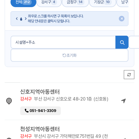
전체
강서구
금정구
기장군
남구
212
4
14
10
17
좌우로 스크롤 하시면 구 목록이 보입니다.
✕
해당 안내문은 클릭시 닫힙니다.
초기화
신호지역아동센터
강서구
부산 강서구 신호오로 48-20 1층 (신호동)
051-941-3309
천성지역아동센터
강서구
부산시 강서구 가덕해안로751번길 49 (천