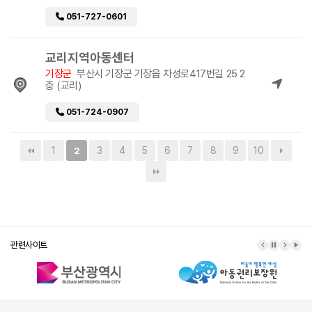
051-727-0601
교리지역아동센터
기장군
부산시 기장군 기장읍 차성로417번길 25 2
층 (교리)
051-724-0907
1
3
4
5
6
7
8
9
10
2
관련사이트