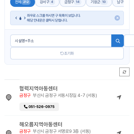
전체
강서구
금정구
기장군
남구
212
4
14
10
17
좌우로 스크롤 하시면 구 목록이 보입니다.
✕
해당 안내문은 클릭시 닫힙니다.
초기화
협력지역아동센터
금정구
부산시 금정구 서동시장길 4-7 (서동)
051-526-0975
해오름지역아동센터
금정구
부산시 금정구 서명로9 3층 (서동)