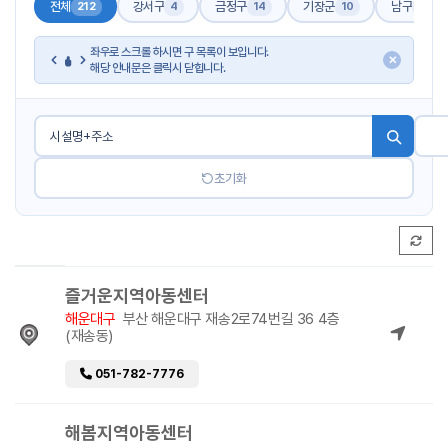
전체
강서구
금정구
기장군
남구
212
4
14
10
17
좌우로 스크롤 하시면 구 목록이 보입니다.
✕
해당 안내문은 클릭시 닫힙니다.
초기화
즐거운지역아동센터
해운대구
부산 해운대구 재송2로74번길 36 4층
(재송동)
051-782-7776
해봄지역아동센터