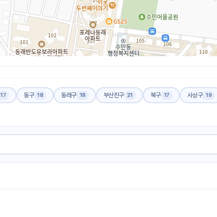
동구
동래구
부산진구
북구
사상구
17
18
18
21
17
19