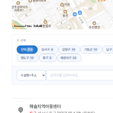
50m
구 선택
전체
강서구
금정구
기장군
남구
212
4
14
10
영도구
중구
해운대구
10
3
22
해솔지역아동센터