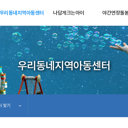
우리동네지역아동센터
나답게크는아이
야간연장돌
우리동네지역아동센터
 찾기