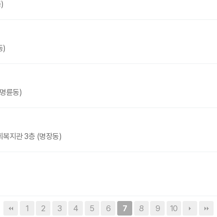
)
동)
(명륜동)
복지관 3층 (명장동)
1
2
3
4
5
6
8
9
10
7