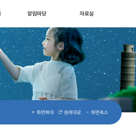
봄
알림마당
자료실
화면확대
원래대로
화면축소