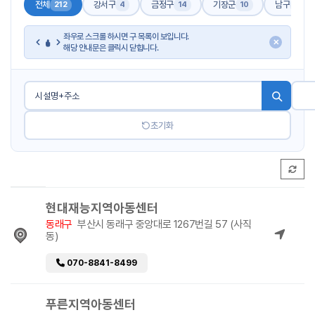
전체
강서구
금정구
기장군
남구
212
4
14
10
17
좌우로 스크롤 하시면 구 목록이 보입니다.
✕
해당 안내문은 클릭시 닫힙니다.
초기화
현대재능지역아동센터
동래구
부산시 동래구 중앙대로 1267번길 57 (사직
동)
070-8841-8499
푸른지역아동센터