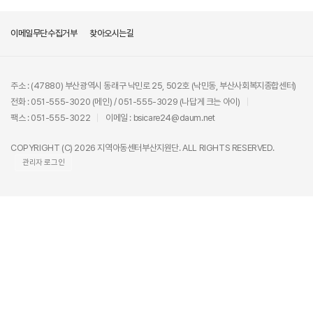
이메일무단수집거부
찾아오시는길
주소 : (47880) 부산광역시 동래구 낙민로 25, 502호 (낙민동, 부산사회복지종합센터)
전화 : 051-555-3020 (메인) / 051-555-3029 (나답게 크는 아이)
팩스 : 051-555-3022
이메일 : bsicare24@daum.net
COPYRIGHT (C) 2026 지역아동센터부산지원단. ALL RIGHTS RESERVED.
관리자 로그인