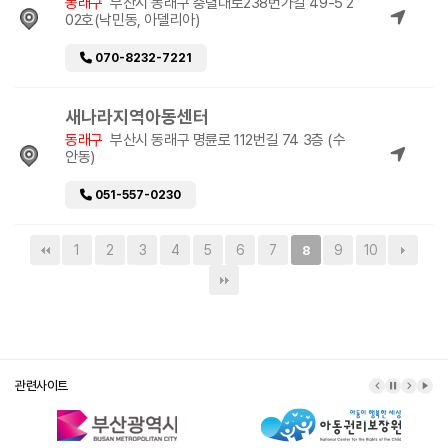
동래구
부산시 동래구 충렬대로238번가길 49-5 2
02호(낙민동, 아델리아)
070-8232-7221
새나라지역아동센터
동래구
부산시 동래구 명륜로 112번길 74 3층 (수
안동)
051-557-0230
1
2
3
4
5
6
7
9
10
8
관련사이트