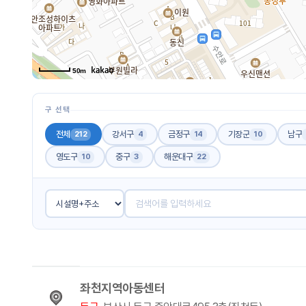
50m
구 선택
전체
강서구
금정구
기장군
남구
212
4
14
10
영도구
중구
해운대구
10
3
22
좌천지역아동센터