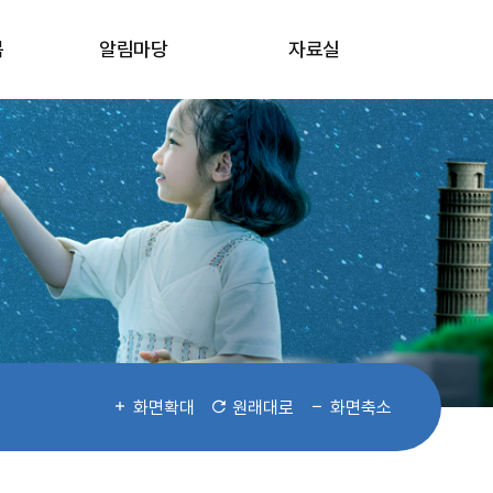
봄
알림마당
자료실
화면확대
원래대로
화면축소