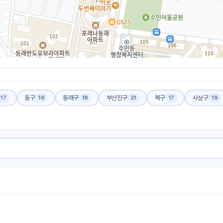
동구
동래구
부산진구
북구
사상구
17
18
18
21
17
19