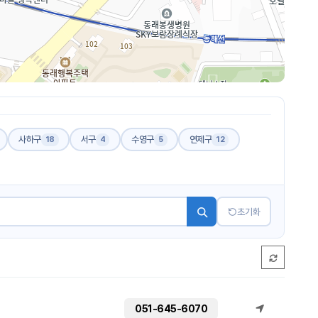
사하구
서구
수영구
연제구
18
4
5
12
초기화
051-645-6070