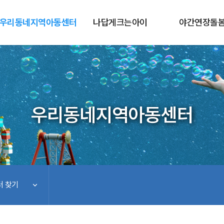
우리동네지역아동센터
나답게크는아이
야간연장돌
우리동네지역아동센터
 찾기