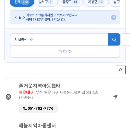
전체
강서구
금정구
기장군
남구
212
4
14
10
17
좌우로 스크롤 하시면 구 목록이 보입니다.
✕
해당 안내문은 클릭시 닫힙니다.
초기화
즐거운지역아동센터
해운대구
부산 해운대구 재송2로74번길 36 4층
(재송동)
051-782-7776
해봄지역아동센터