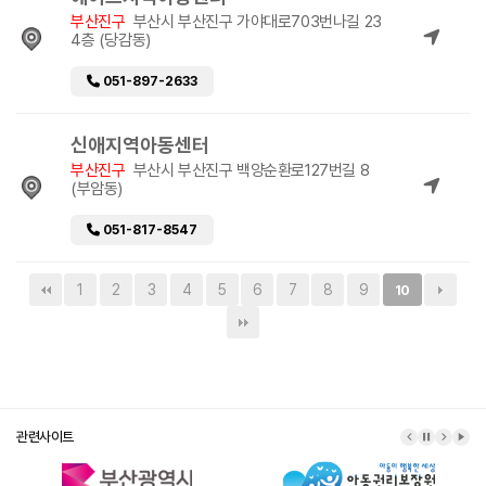
부산진구
부산시 부산진구 가야대로703번나길 23
4층 (당감동)
051-897-2633
신애지역아동센터
부산진구
부산시 부산진구 백양순환로127번길 8
(부암동)
051-817-8547
1
2
3
4
5
6
7
8
9
10
관련사이트