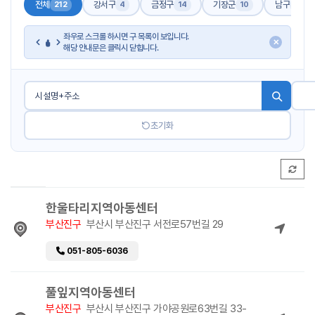
전체
강서구
금정구
기장군
남구
212
4
14
10
17
좌우로 스크롤 하시면 구 목록이 보입니다.
✕
해당 안내문은 클릭시 닫힙니다.
초기화
한울타리지역아동센터
부산진구
부산시 부산진구 서전로57번길 29
051-805-6036
풀잎지역아동센터
부산진구
부산시 부산진구 가야공원로63번길 33-