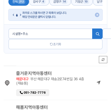
전체
강서구
금정구
기장군
남구
212
4
14
10
17
좌우로 스크롤 하시면 구 목록이 보입니다.
✕
해당 안내문은 클릭시 닫힙니다.
초기화
즐거운지역아동센터
해운대구
부산 해운대구 재송2로74번길 36 4층
(재송동)
051-782-7776
해봄지역아동센터