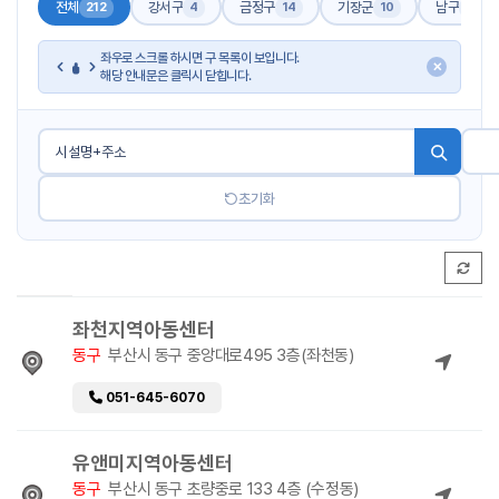
전체
강서구
금정구
기장군
남구
212
4
14
10
17
좌우로 스크롤 하시면 구 목록이 보입니다.
✕
해당 안내문은 클릭시 닫힙니다.
초기화
좌천지역아동센터
동구
부산시 동구 중앙대로495 3층(좌천동)
051-645-6070
유앤미지역아동센터
동구
부산시 동구 초량중로 133 4층 (수정동)