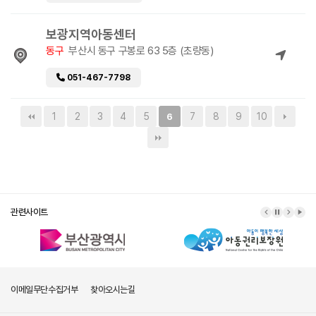
보광지역아동센터
동구
부산시 동구 구봉로 63 5층 (초량동)
051-467-7798
1
2
3
4
5
7
8
9
10
6
관련사이트
이메일무단수집거부
찾아오시는길