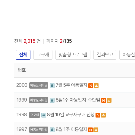
전체
2,015
건
페이지
2
/
135
전체
교구재
맞춤형프로그램
결과보고
아동실
번호
2000
7월 5주 아동일지
N
아동실적파일
1999
8월1주 아동일지-수안빛
N
아동실적파일
1998
8월 10일 교구재구매 신청
N
교구재
1997
8월 1주 아동일지
N
아동실적파일