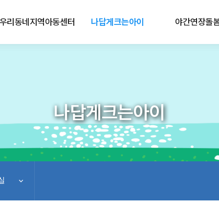
우리동네지역아동센터
나답게크는아이
야간연장돌
나답게크는아이
실