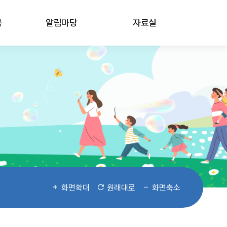
봄
알림마당
자료실
화면확대
원래대로
화면축소