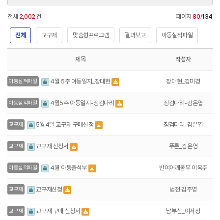
전체
2,002
건
페이지
80
/
134
전체
교구재
맞춤형프로그램
결과보고
아동실적파일
제목
작성자
장대현_김미경
4월 5주 아동일지_장대현
아동실적파일
징검다리-김은엽
4월5주 아동일지-징검다리
아동실적파일
징검다리-김은엽
5월4일 교구재 구매신청
교구재
푸른_김은영
교구재 신청서
교구재
반여어깨동무 이옥주
4월 아동출석부
아동실적파일
범천 김주영
교구재신청
교구재
남부산_이서정
교구재 구매 신청서
교구재