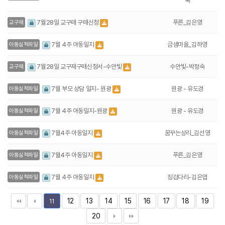
숙
푸른_김은영
7월28일 교구매 구매신청
교구재
금샘마을_김하영
7월 4주 아동일지
아동실적파일
수안빛-박정숙
7월28일 교구재구매신청서-수안빛
교구재
원광 - 유도경
7월 부모 상담 일지- 원광
아동실적파일
원광 - 유도경
7월 4주 아동일지-원광
아동실적파일
꿈꾸는상리_김선영
7월4주 아동일지
아동실적파일
푸른_김은영
7월4주 아동일지
아동실적파일
징검다리-김은엽
7월 4주 아동일지
아동실적파일
12
13
14
15
16
17
18
19
11
20