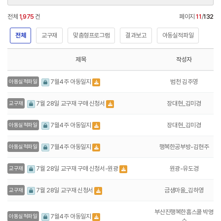
전체
1,975
건
페이지
11
/
132
전체
교구재
맞춤형프로그램
결과보고
아동실적파일
제목
작성자
범천 김주영
7월4주 아동일지
아동실적파일
장대현_김미경
7월 28일 교구재 구매 신청서
교구재
장대현_김미경
7월4주 아동일지
아동실적파일
행복한공부방-김현주
7월4주 아동일지
아동실적파일
원광-유도경
7월 28일 교구재 구매 신청서-원광
교구재
금샘마을_김하영
7월 28일 교구재 신청서
교구재
부산진행복한홈스쿨 박명
7월4주 아동일지
아동실적파일