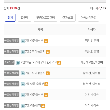
전체
1,970
건
페이지
6
/
132
전체
교구재
맞춤형프로그램
결과보고
아동실적파일
제목
작성자
푸른_김은영
7월 아동출석부
아동실적파일
푸른_김은영
7월5주 아동일지
아동실적파일
사상해오름_백상미
7월28일 교구재 구매 결과보고
결과보고
남부산_이서정
7월5주 아동일지
아동실적파일
남부산_이서정
7월 아동 출석부
아동실적파일
이레 박이숙
7월 아동출석부
아동실적파일
이레 박이숙
7월 아동일지
아동실적파일