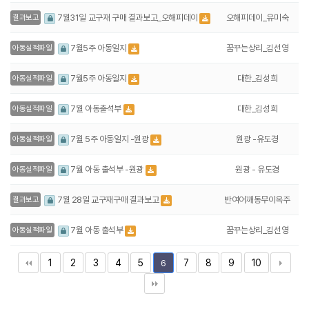
오해피데이_유미숙
7월31일 교구재 구매 결과보고_오해피데이
결과보고
꿈꾸는상리_김선영
7월5주 아동일지
아동실적파일
대한_김성희
7월5주 아동일지
아동실적파일
대한_김성희
7월 아동출석부
아동실적파일
원광 -유도경
7월 5주 아동일지 -원광
아동실적파일
원광 - 유도경
7월 아동 출석부 -원광
아동실적파일
반여어깨동무이옥주
7월 28일 교구재구매 결과보고
결과보고
꿈꾸는상리_김선영
7월 아동 출석부
아동실적파일
1
2
3
4
5
7
8
9
10
6