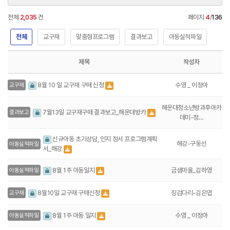
전체
2,035
건
페이지
4
/
136
전체
교구재
맞춤형프로그램
결과보고
아동실적파일
제목
작성자
수영 _ 이정아
8월 10 일 교구재 구매 신청
교구재
해운대청소년방과후아카
7월13일 교구재구매 결과보고_해운대방카
결과보고
데미-정…
신규아동 초기상담, 인지 정서 프로그램계획
해강-구동선
아동실적파일
서_해강
금샘마을_김하영
8월 1주 아동일지
아동실적파일
징검다리-김은엽
8월10일 교구재 구매신청
교구재
수영 _ 이정아
8월 1주 아동 일지
아동실적파일