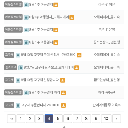
라온-김혜은
8월 1주 아동일지
아동실적파일
오해피데이_유미숙
8월1주 아동일지_오해피데이
아동실적파일
푸른_김은영
8월 1주 아동일지
아동실적파일
꿈꾸는상리_ 김선영
8월 1주 아동일지
아동실적파일
오해피데이_유미숙
8월10일 교구재 구매 신청서_오해피데이
교구재
오해피데이_유미숙
8월7일 교구재 결과보고_오해피데이
결과보고
꿈꾸는상리_김선영
8월10일 교구재 신청합니다.
교구재
해강-구동선
8월 1주 아동일지_해강
아동실적파일
반여어깨동무 이옥주
교구재 주문합니다 26.08.10
교구재
1
2
3
5
6
7
8
9
10
4