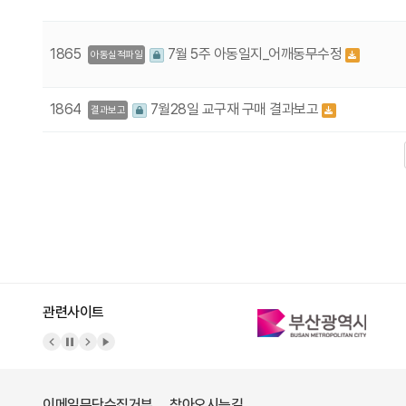
1865
7월 5주 아동일지_어깨동무수정
아동실적파일
1864
7월28일 교구재 구매 결과보고
결과보고
다음
맨끝
관련사이트
이메일무단수집거부
찾아오시는길