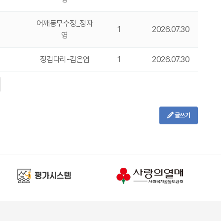
어깨동무수정_정자
1
2026.07.30
영
징검다리-김은엽
1
2026.07.30
글쓰기