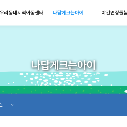
우리동네지역아동센터
나답게크는아이
야간연장돌
나답게크는아이
실