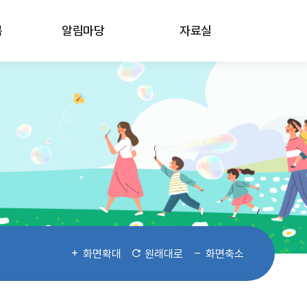
봄
알림마당
자료실
화면확대
원래대로
화면축소