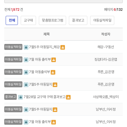
전체
1,972
건
페이지
6
/
132
전체
교구재
맞춤형프로그램
결과보고
아동실적파일
제목
작성자
해강-구동선
7월5주 아동일지_해강
아동실적파일
징검다리-김은엽
7월 아동 출석부
아동실적파일
푸른_김은영
7월 아동출석부
아동실적파일
푸른_김은영
7월5주 아동일지
아동실적파일
사상해오름_백상미
7월28일 교구재 구매 결과보고
결과보고
남부산_이서정
7월5주 아동일지
아동실적파일
남부산_이서정
7월 아동 출석부
아동실적파일