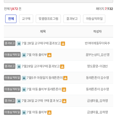
전체
1,972
건
페이지
7
/
132
전체
교구재
맞춤형프로그램
결과보고
아동실적파일
제목
작성자
반여어깨동무이옥주
7월 28일 교구재구매 결과보고
결과보고
꿈꾸는상리_김선영
7월 아동 출석부
아동실적파일
영도중앙-이경선
7월28일 교구재구매 결과보고
결과보고
동래튼튼이 김수영
7월5주 아동일지 동래튼튼이
아동실적파일
동래튼튼이 김수영
7월 아동 출석부 동래튼튼이
아동실적파일
금샘마을_김하영
7월 28일 교구재 구매 결과 보고
결과보고
금샘마을_김하영
7월 아동 출석부
아동실적파일