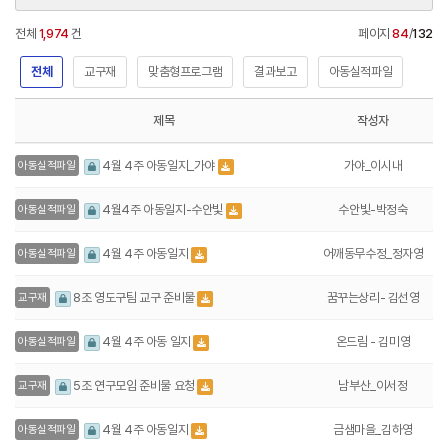
전체
1,974
건
페이지
84
/
132
전체
교구재
맞춤형프로그램
결과보고
아동실적파일
제목
작성자
가야_이시내
4월 4주 아동일지_가야
아동실적파일
수안빛-박정숙
4월4주 아동일지-수안빛
아동실적파일
어깨동무수정_정자영
4월 4주 아동일지
아동실적파일
꿈꾸는상리- 김선영
8조 영도구팀 교구 준비물
교구재
온드림 - 김미영
4월 4주 아동 일지
아동실적파일
남부산_이서정
5조 연구모임 준비물 요청
교구재
금샘마을_김하영
4월 4주 아동일지
아동실적파일