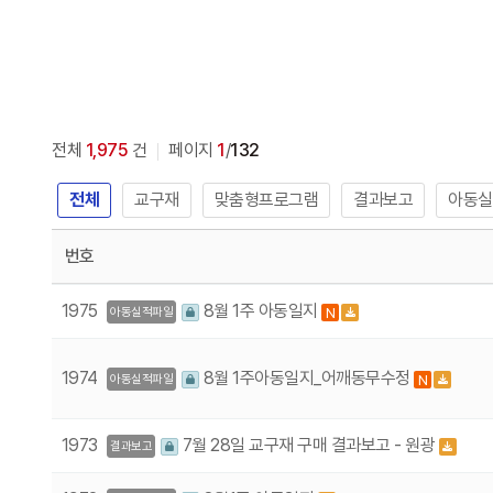
전체
1,975
건
페이지
1
/
132
전체
교구재
맞춤형프로그램
결과보고
아동실
번호
1975
8월 1주 아동일지
N
아동실적파일
1974
8월 1주아동일지_어깨동무수정
N
아동실적파일
1973
7월 28일 교구재 구매 결과보고 - 원광
결과보고