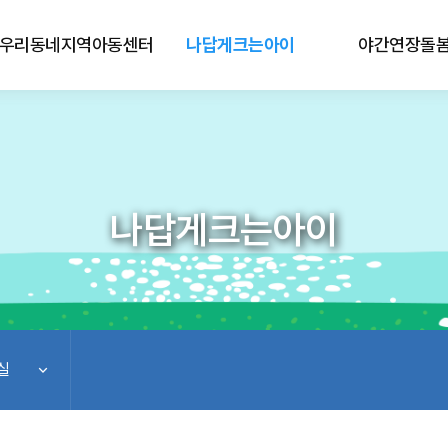
우리동네지역아동센터
나답게크는아이
야간연장돌
나답게크는아이
실