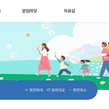
봄
알림마당
자료실
화면확대
원래대로
화면축소