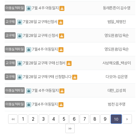
동래튼튼이 김수영
7월 4주 아동일지
아동실적파일
범일_제명진
7월28일 교구재신청서
교구재
영도원광/김옥순
7월28일 교구재 신청서
교구재
영도원광/김옥순
7월4주 아동일지
아동실적파일
사상해오름_백상미
7월28일 교구재 구매 신청서
교구재
다모아-김은영
7월28일 교구재구매 신청합니다
교구재
대한_김성희
7월 4주 아동일지
아동실적파일
범천 김주영
7월4주 아동일지
아동실적파일
1
2
3
4
5
6
7
8
9
10