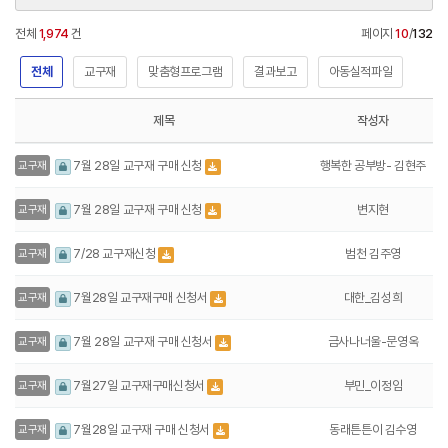
전체
1,974
건
페이지
10
/
132
전체
교구재
맞춤형프로그램
결과보고
아동실적파일
제목
작성자
행복한 공부방- 김현주
7월 28일 교구재 구매 신청
교구재
변지현
7월 28일 교구재 구매 신청
교구재
범천 김주영
7/28 교구재신청
교구재
대한_김성희
7월28일 교구재구매 신청서
교구재
금사나너울-문영옥
7월 28일 교구재 구매 신청서
교구재
부민_이정임
7월27일 교구재구매신청서
교구재
동래튼튼이 김수영
7월28일 교구재 구매 신청서
교구재