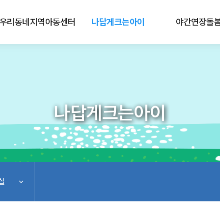
우리동네지역아동센터
나답게크는아이
야간연장돌
나답게크는아이
실