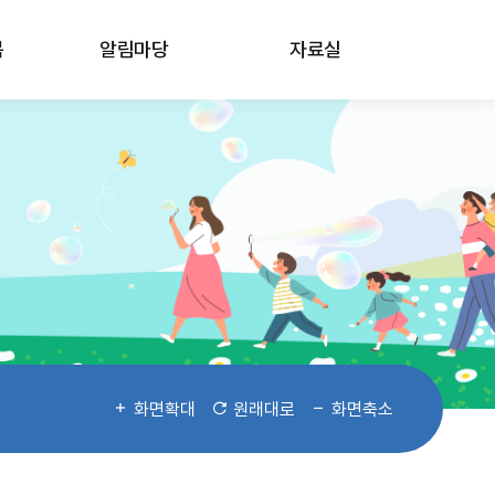
봄
알림마당
자료실
화면확대
원래대로
화면축소