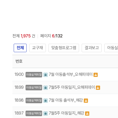
전체
1,975
건
페이지
6
/
132
전체
교구재
맞춤형프로그램
결과보고
아동실
번호
1900
7월 아동출석부_오해피데이
아동실적파일
1899
7월5주 아동일지_오해피데이
아동실적파일
1898
7월 아동 출석부_해강
아동실적파일
1897
7월5주 아동일지_해강
아동실적파일