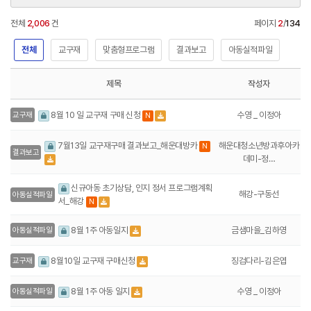
전체
2,006
건
페이지
2
/
134
전체
교구재
맞춤형프로그램
결과보고
아동실적파일
제목
작성자
수영 _ 이정아
8월 10 일 교구재 구매 신청
교구재
N
7월13일 교구재구매 결과보고_해운대방카
해운대청소년방과후아카
N
결과보고
데미-정…
신규아동 초기상담, 인지 정서 프로그램계획
해강-구동선
아동실적파일
서_해강
N
금샘마을_김하영
8월 1주 아동일지
아동실적파일
징검다리-김은엽
8월10일 교구재 구매신청
교구재
수영 _ 이정아
8월 1주 아동 일지
아동실적파일