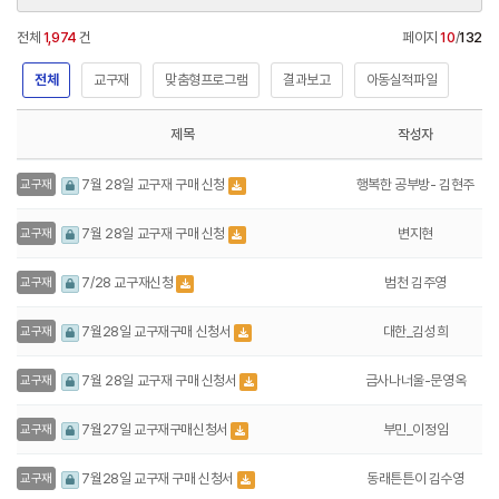
전체
1,974
건
페이지
10
/
132
전체
교구재
맞춤형프로그램
결과보고
아동실적파일
제목
작성자
행복한 공부방- 김현주
7월 28일 교구재 구매 신청
교구재
변지현
7월 28일 교구재 구매 신청
교구재
범천 김주영
7/28 교구재신청
교구재
대한_김성희
7월28일 교구재구매 신청서
교구재
금사나너울-문영옥
7월 28일 교구재 구매 신청서
교구재
부민_이정임
7월27일 교구재구매신청서
교구재
동래튼튼이 김수영
7월28일 교구재 구매 신청서
교구재