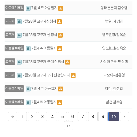
동래튼튼이 김수영
7월 4주 아동일지
아동실적파일
범일_제명진
7월28일 교구재신청서
교구재
영도원광/김옥순
7월28일 교구재 신청서
교구재
영도원광/김옥순
7월4주 아동일지
아동실적파일
사상해오름_백상미
7월28일 교구재 구매 신청서
교구재
다모아-김은영
7월28일 교구재구매 신청합니다
교구재
대한_김성희
7월 4주 아동일지
아동실적파일
범천 김주영
7월4주 아동일지
아동실적파일
1
2
3
4
5
6
7
8
9
10