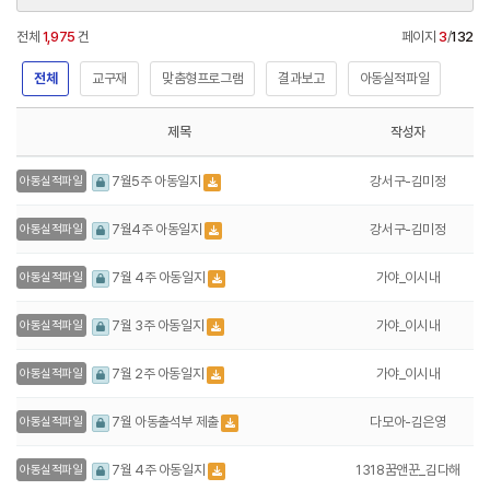
전체
1,975
건
페이지
3
/
132
전체
교구재
맞춤형프로그램
결과보고
아동실적파일
제목
작성자
강서구-김미정
7월5주 아동일지
아동실적파일
강서구-김미정
7월4주 아동일지
아동실적파일
가야_이시내
7월 4주 아동일지
아동실적파일
가야_이시내
7월 3주 아동일지
아동실적파일
가야_이시내
7월 2주 아동일지
아동실적파일
다모아-김은영
7월 아동출석부 제출
아동실적파일
1318꿈앤꾼_김다해
7월 4주 아동일지
아동실적파일