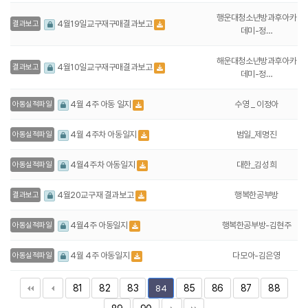
행운대청소년방과후아카
4월19일교구재구매결과보고
결과보고
데미-정…
해운대청소년방과후아카
4월10일교구재구매결과보고
결과보고
데미-정…
수영 _ 이정아
4월 4주 아동 일지
아동실적파일
범일_제명진
4월 4주차 아동일지
아동실적파일
대한_김성희
4월4주차 아동일지
아동실적파일
행복한공부방
4월20교구재 결과보고
결과보고
행복한공부방-김현주
4월4주 아동일지
아동실적파일
다모아-김은영
4월 4주 아동일지
아동실적파일
81
82
83
85
86
87
88
84