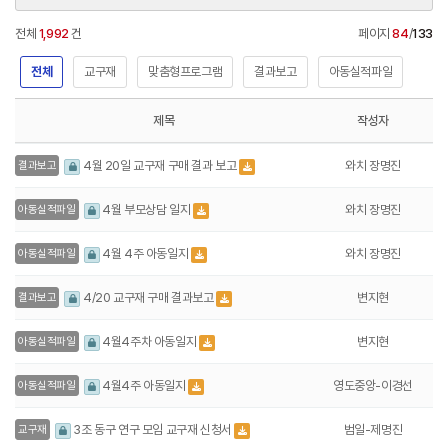
전체
1,992
건
페이지
84
/
133
전체
교구재
맞춤형프로그램
결과보고
아동실적파일
제목
작성자
와치 장명진
4월 20일 교구재 구매 결과 보고
결과보고
와치 장명진
4월 부모상담 일지
아동실적파일
와치 장명진
4월 4주 아동일지
아동실적파일
변지현
4/20 교구재 구매 결과보고
결과보고
변지현
4월4주차 아동일지
아동실적파일
영도중앙-이경선
4월4주 아동일지
아동실적파일
범일-제명진
3조 동구 연구 모임 교구재 신청서
교구재