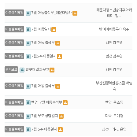
해운대청소년방과후아카
7월 아동출석부_해운대방카
아동실적파일
데미-정…
반여어깨동무 이옥주
7월 아동일지
아동실적파일
범천 김주영
7월 아동 출석부
아동실적파일
범천 김주영
7월5주 아동일지
아동실적파일
범천 김주영
교구재 결과보고
결과보고
부산진행복한홈스쿨 박명
7월 아동 출석부
아동실적파일
숙
백양_윤소영
백양_7월 아동출석부
아동실적파일
화목-도미경
7월 부모 상담일지
아동실적파일
징검다리-김은엽
7월 5주 아동일지
아동실적파일