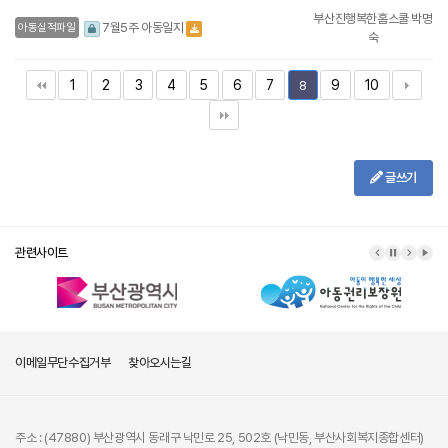
부산진행복한홈스쿨 박명
7월5주 아동일지
아동실적파일
숙
1
2
3
4
5
6
7
9
10
8
글쓰기
관련사이트
이메일무단수집거부
찾아오시는길
주소 : (47880) 부산광역시 동래구 낙민로 25, 502호 (낙민동, 부산사회복지종합센터)