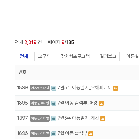
전체
2,019
건
페이지
9
/
135
전체
교구재
맞춤형프로그램
결과보고
아동실
번호
1899
7월5주 아동일지_오해피데이
아동실적파일
1898
7월 아동 출석부_해강
아동실적파일
1897
7월5주 아동일지_해강
아동실적파일
1896
7월 아동 출석부
아동실적파일