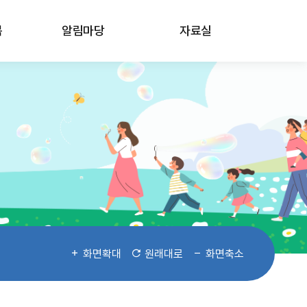
봄
알림마당
자료실
화면확대
원래대로
화면축소