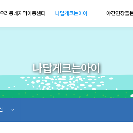
우리동네지역아동센터
나답게크는아이
야간연장돌
나답게크는아이
실