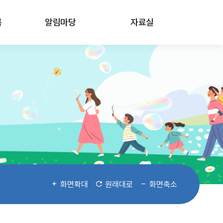
봄
알림마당
자료실
화면확대
원래대로
화면축소