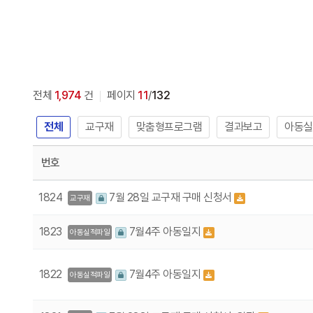
전체
1,974
건
페이지
11
/
132
전체
교구재
맞춤형프로그램
결과보고
아동실
번호
1824
7월 28일 교구재 구매 신청서
교구재
1823
7월4주 아동일지
아동실적파일
1822
7월4주 아동일지
아동실적파일