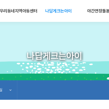
우리동네지역아동센터
나답게크는아이
야간연장돌
나답게크는아이
실