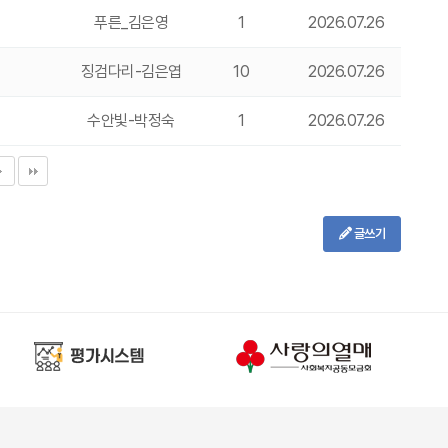
푸른_김은영
1
2026.07.26
징검다리-김은엽
10
2026.07.26
수안빛-박정숙
1
2026.07.26
글쓰기