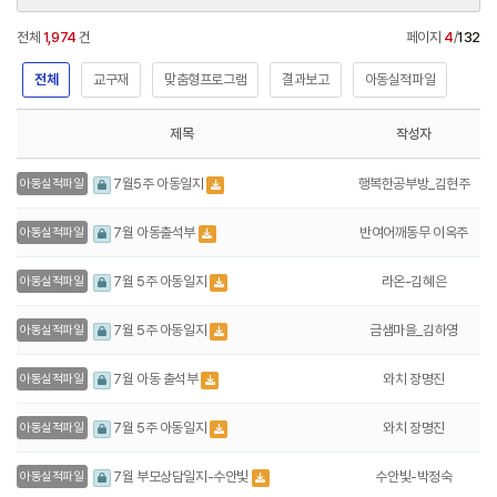
전체
1,974
건
페이지
4
/
132
전체
교구재
맞춤형프로그램
결과보고
아동실적파일
제목
작성자
행복한공부방_김현주
7월5주 아동일지
아동실적파일
반여어깨동무 이옥주
7월 아동출석부
아동실적파일
라온-김혜은
7월 5주 아동일지
아동실적파일
금샘마을_김하영
7월 5주 아동일지
아동실적파일
와치 장명진
7월 아동 출석부
아동실적파일
와치 장명진
7월 5주 아동일지
아동실적파일
수안빛-박정숙
7월 부모상담일지-수안빛
아동실적파일