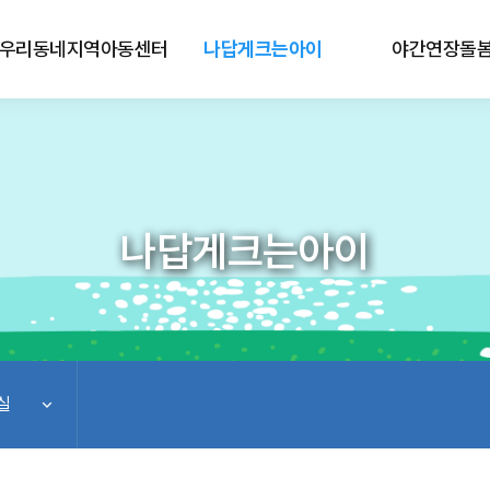
우리동네지역아동센터
나답게크는아이
야간연장돌
나답게크는아이
실