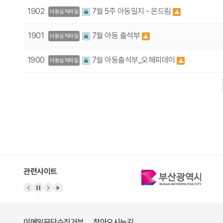
1902
7월 5주 아동일지 - 온드림
아동실적파일
1901
7월 아동 출석부
아동실적파일
1900
7월 아동출석부_오해피데이
아동실적파일
다음
맨끝
관련사이트
이메일무단수집거부
찾아오시는길