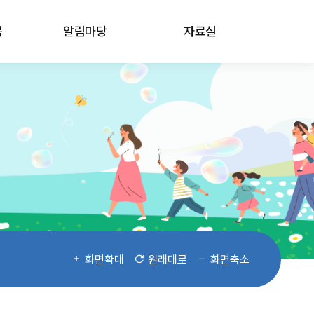
봄
알림마당
자료실
화면확대
원래대로
화면축소