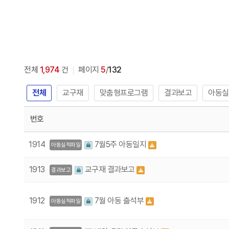
전체
1,974
건
페이지
5
/
132
전체
교구재
맞춤형프로그램
결과보고
아동실
번호
1914
7월5주 아동일지
아동실적파일
1913
교구재 결과보고
결과보고
1912
7월 아동 출석부
아동실적파일