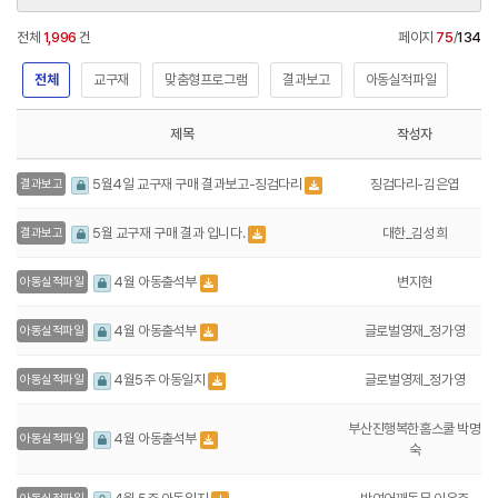
전체
1,996
건
페이지
75
/
134
전체
교구재
맞춤형프로그램
결과보고
아동실적파일
제목
작성자
징검다리-김은엽
5월4일 교구재 구매 결과보고-징검다리
결과보고
대한_김성희
5월 교구재 구매 결과 입니다.
결과보고
변지현
4월 아동출석부
아동실적파일
글로벌영재_정가영
4월 아동출석부
아동실적파일
글로벌영제_정가영
4월5주 아동일지
아동실적파일
부산진행복한홈스쿨 박명
4월 아동출석부
아동실적파일
숙