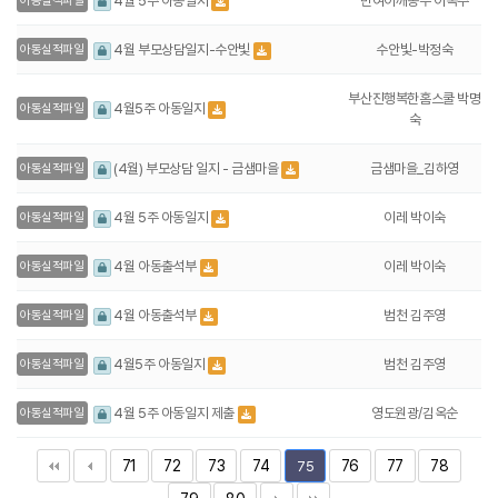
반여어깨동무 이옥주
4월 5주 아동일지
아동실적파일
수안빛-박정숙
4월 부모상담일지-수안빛
아동실적파일
부산진행복한홈스쿨 박명
4월5주 아동일지
아동실적파일
숙
금샘마을_김하영
(4월) 부모상담 일지 - 금샘마을
아동실적파일
이레 박이숙
4월 5주 아동일지
아동실적파일
이레 박이숙
4월 아동출석부
아동실적파일
범천 김주영
4월 아동출석부
아동실적파일
범천 김주영
4월5주 아동일지
아동실적파일
영도원광/김옥순
4월 5주 아동일지 제출
아동실적파일
71
72
73
74
76
77
78
75