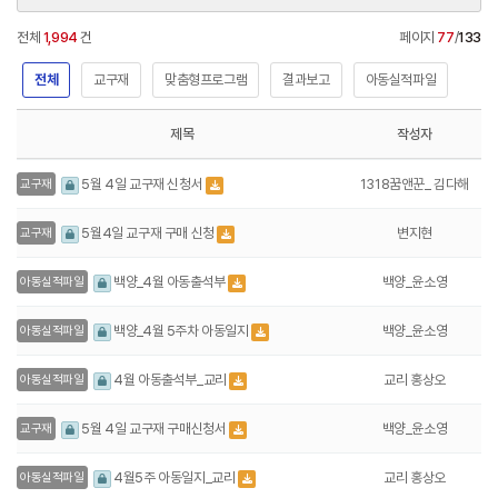
전체
1,994
건
페이지
77
/
133
전체
교구재
맞춤형프로그램
결과보고
아동실적파일
제목
작성자
1318꿈앤꾼_ 김다해
5월 4일 교구재 신청서
교구재
변지현
5월4일 교구재 구매 신청
교구재
백양_윤소영
백양_4월 아동출석부
아동실적파일
백양_윤소영
백양_4월 5주차 아동일지
아동실적파일
교리 홍상오
4월 아동출석부_교리
아동실적파일
백양_윤소영
5월 4일 교구재 구매신청서
교구재
교리 홍상오
4월5주 아동일지_교리
아동실적파일