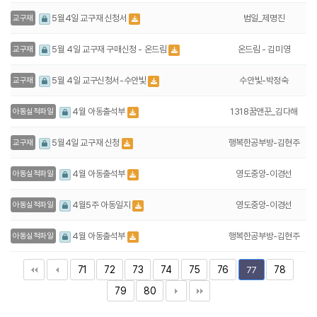
범일_제명진
5월4일 교구재 신청서
교구재
온드림 - 김미영
5월 4일 교구재 구매신청 - 온드림
교구재
수안빛-박정숙
5월 4일 교구신청서-수안빛
교구재
1318꿈앤꾼_김다해
4월 아동출석부
아동실적파일
행복한공부방-김현주
5월4일 교구재 신청
교구재
영도중앙-이경선
4월 아동출석부
아동실적파일
영도중앙-이경선
4월5주 아동일지
아동실적파일
행복한공부방-김현주
4월 아동출석부
아동실적파일
71
72
73
74
75
76
78
77
79
80