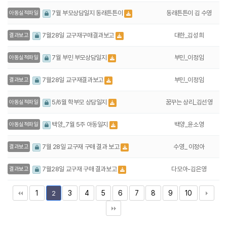
동래튼튼이 김 수영
7월 부모상담일지 동래튼튼이
아동실적파일
대한_김성희
7월28일 교구재구매결과보고
결과보고
부민_이정임
7월 부민 부모상담일지
아동실적파일
부민_이정임
7월28일 교구재결과보고
결과보고
꿈꾸는 상리_김선영
5/6월 학부모 상담일지
아동실적파일
백양_윤소영
백양_7월 5주 아동일지
아동실적파일
수영_ 이정아
7월 28일 교구재 구매 결과 보고
결과보고
다모아-김은영
7월28일 교구재 구매 결과보고
결과보고
1
3
4
5
6
7
8
9
10
2