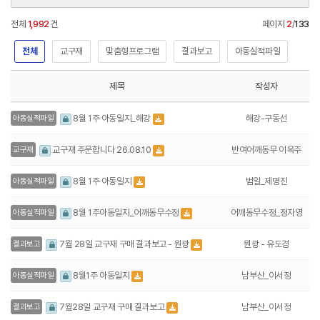
전체
1,992
건
페이지
2
/
133
전체
교구재
맞춤형프로그램
결과보고
아동실적파일
제목
작성자
해강-구동선
8월 1주 아동일지_해강
아동실적파일
반여어깨동무 이옥주
교구재 주문합니다 26.08.10
교구재
범일_제명진
8월 1주 아동일지
아동실적파일
어깨동무수정_정자영
8월 1주아동일지_어깨동무수정
아동실적파일
원광 - 유도경
7월 28일 교구재 구매 결과보고 - 원광
결과보고
남부산_이서정
8월1주 아동일지
아동실적파일
남부산_이서정
7월28일 교구재 구매 결과보고
결과보고