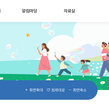
봄
알림마당
자료실
화면확대
원래대로
화면축소