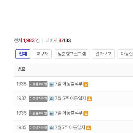
전체
1,983
건
페이지
4
/
133
전체
교구재
맞춤형프로그램
결과보고
아동실
번호
1938
7월 아동출석부
아동실적파일
1937
7월 5주 아동일지
아동실적파일
1936
7월 아동출석부
아동실적파일
1935
7월5주 아동일지
아동실적파일