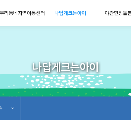
우리동네지역아동센터
나답게크는아이
야간연장돌
나답게크는아이
실