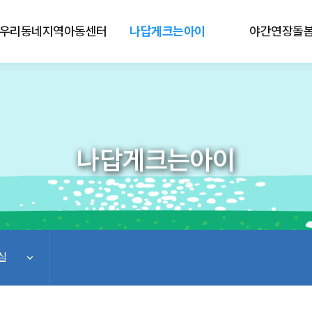
우리동네지역아동센터
나답게크는아이
야간연장돌
나답게크는아이
실