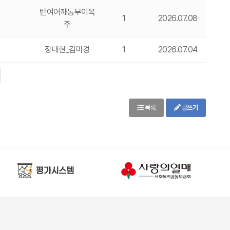
반여어깨동무이옥
1
2026.07.08
주
장대현_김미경
1
2026.07.04
목록
글쓰기