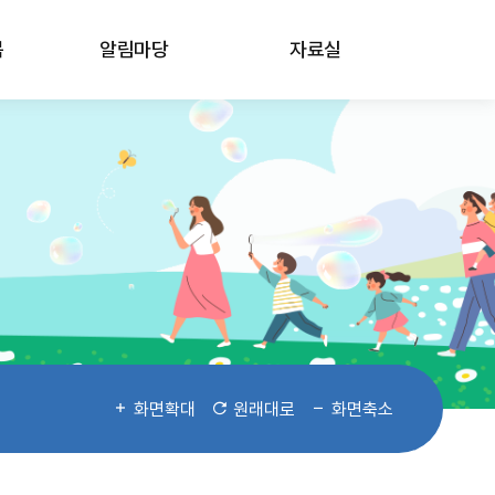
봄
알림마당
자료실
화면확대
원래대로
화면축소