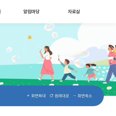
봄
알림마당
자료실
화면확대
원래대로
화면축소