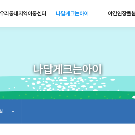
우리동네지역아동센터
나답게크는아이
야간연장돌
나답게크는아이
실