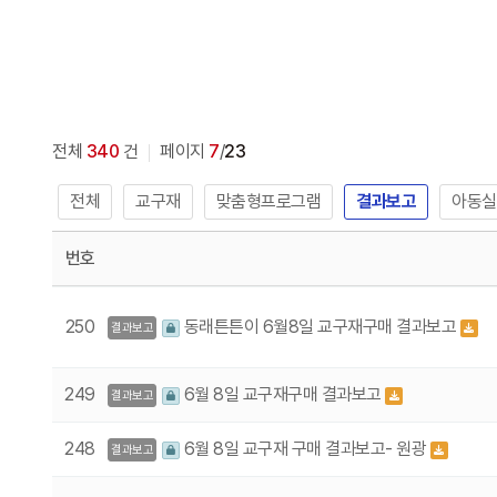
전체
340
건
페이지
7
/
23
전체
교구재
맞춤형프로그램
결과보고
아동실
번호
250
동래튼튼이 6월8일 교구재구매 결과보고
결과보고
249
6월 8일 교구재구매 결과보고
결과보고
248
6월 8일 교구재 구매 결과보고- 원광
결과보고