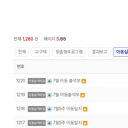
전체
1,280
건
페이지
5
/
86
전체
교구재
맞춤형프로그램
결과보고
아동실
번호
1220
7월 아동 출석부
아동실적파일
1219
7월 아동출석부
아동실적파일
1218
7월5주 아동일지
아동실적파일
1217
7월5주 아동일지
아동실적파일