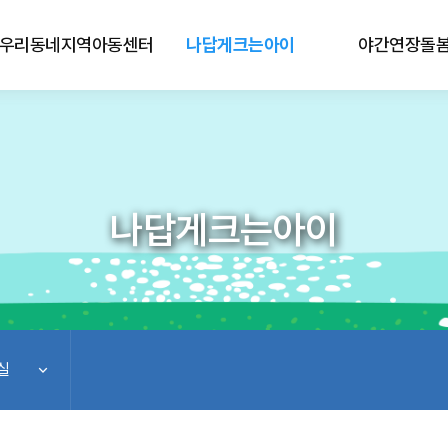
우리동네지역아동센터
나답게크는아이
야간연장돌
나답게크는아이
실