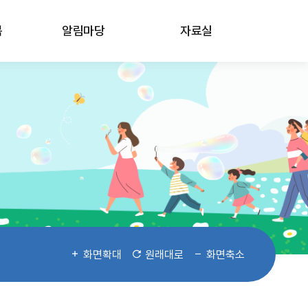
봄
알림마당
자료실
화면확대
원래대로
화면축소