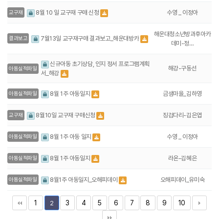
수영 _ 이정아
8월 10 일 교구재 구매 신청
교구재
해운대청소년방과후아카
7월13일 교구재구매 결과보고_해운대방카
결과보고
데미-정…
신규아동 초기상담, 인지 정서 프로그램계획
해강-구동선
아동실적파일
서_해강
금샘마을_김하영
8월 1주 아동일지
아동실적파일
징검다리-김은엽
8월10일 교구재 구매신청
교구재
수영 _ 이정아
8월 1주 아동 일지
아동실적파일
라온-김혜은
8월 1주 아동일지
아동실적파일
오해피데이_유미숙
8월1주 아동일지_오해피데이
아동실적파일
1
3
4
5
6
7
8
9
10
2