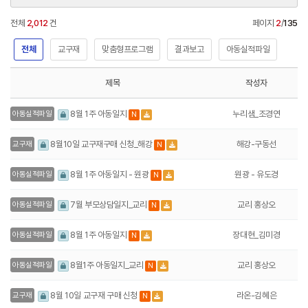
전체
2,012
건
페이지
2
/
135
전체
교구재
맞춤형프로그램
결과보고
아동실적파일
제목
작성자
누리샘_조경연
8월 1주 아동일지
아동실적파일
N
해강-구동선
8월10일 교구재구매 신청_해강
교구재
N
원광 - 유도경
8월 1주 아동일지 - 원광
아동실적파일
N
교리 홍상오
7월 부모상담일지_교리
아동실적파일
N
장대현_김미경
8월 1주 아동일지
아동실적파일
N
교리 홍상오
8월1주 아동일지_교리
아동실적파일
N
라온-김혜은
8월 10일 교구재 구매 신청
교구재
N