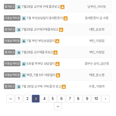
남부산_이서정
7월28일 교구재 구매 결과보고
결과보고
동래튼튼이 김 수영
7월 부모상담일지 동래튼튼이
아동실적파일
대한_김성희
7월28일 교구재구매결과보고
결과보고
부민_이정임
7월 부민 부모상담일지
아동실적파일
부민_이정임
7월28일 교구재결과보고
결과보고
꿈꾸는 상리_김선영
5/6월 학부모 상담일지
아동실적파일
백양_윤소영
백양_7월 5주 아동일지
아동실적파일
수영_ 이정아
7월 28일 교구재 구매 결과 보고
결과보고
1
2
4
5
6
7
8
9
10
3