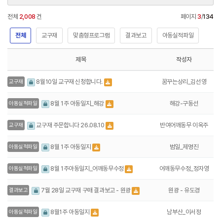
전체
2,008
건
페이지
3
/
134
전체
교구재
맞춤형프로그램
결과보고
아동실적파일
제목
작성자
꿈꾸는상리_김선영
8월10일 교구재 신청합니다.
교구재
해강-구동선
8월 1주 아동일지_해강
아동실적파일
반여어깨동무 이옥주
교구재 주문합니다 26.08.10
교구재
범일_제명진
8월 1주 아동일지
아동실적파일
어깨동무수정_정자영
8월 1주아동일지_어깨동무수정
아동실적파일
원광 - 유도경
7월 28일 교구재 구매 결과보고 - 원광
결과보고
남부산_이서정
8월1주 아동일지
아동실적파일