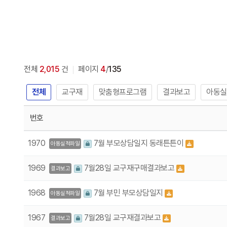
전체
2,015
건
페이지
4
/
135
전체
교구재
맞춤형프로그램
결과보고
아동실
번호
1970
7월 부모상담일지 동래튼튼이
아동실적파일
1969
7월28일 교구재구매결과보고
결과보고
1968
7월 부민 부모상담일지
아동실적파일
1967
7월28일 교구재결과보고
결과보고