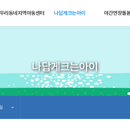
우리동네지역아동센터
나답게크는아이
야간연장돌
나답게크는아이
실