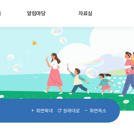
봄
알림마당
자료실
화면확대
원래대로
화면축소