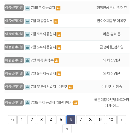
행복한공부방_김현주
7월5주 아동일지
아동실적파일
반여어깨동무 이옥주
7월 아동출석부
아동실적파일
라온-김혜은
7월 5주 아동일지
아동실적파일
금샘마을_김하영
7월 5주 아동일지
아동실적파일
와치 장명진
7월 아동 출석부
아동실적파일
와치 장명진
7월 5주 아동일지
아동실적파일
수안빛-박정숙
7월 부모상담일지-수안빛
아동실적파일
해운대청소년방과후아카
7월5주 아동일지_해운대방카
아동실적파일
데미-정…
1
2
3
4
5
7
8
9
10
6