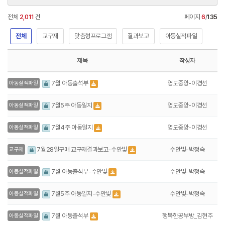
전체
2,011
건
페이지
6
/
135
전체
교구재
맞춤형프로그램
결과보고
아동실적파일
제목
작성자
영도중앙-이경선
7월 아동출석부
아동실적파일
영도중앙-이경선
7월5주 아동일지
아동실적파일
영도중앙-이경선
7월4주 아동일지
아동실적파일
수안빛-박정숙
7월28일구매 교구재결과보고-수안빛
교구재
수안빛-박정숙
7월 아동출석부-수안빛
아동실적파일
수안빛-박정숙
7월5주 아동일지-수안빛
아동실적파일
행복한공부방_김현주
7월 아동출석부
아동실적파일