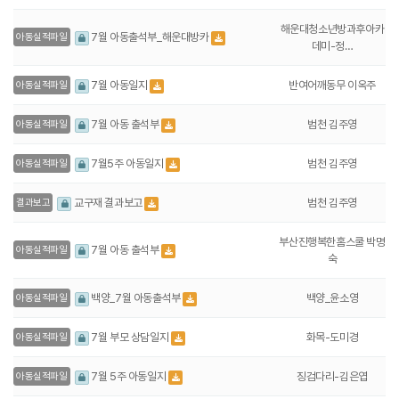
해운대청소년방과후아카
7월 아동출석부_해운대방카
아동실적파일
데미-정…
반여어깨동무 이옥주
7월 아동일지
아동실적파일
범천 김주영
7월 아동 출석부
아동실적파일
범천 김주영
7월5주 아동일지
아동실적파일
범천 김주영
교구재 결과보고
결과보고
부산진행복한홈스쿨 박명
7월 아동 출석부
아동실적파일
숙
백양_윤소영
백양_7월 아동출석부
아동실적파일
화목-도미경
7월 부모 상담일지
아동실적파일
징검다리-김은엽
7월 5주 아동일지
아동실적파일