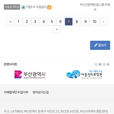
부산진행복한홈스쿨 박명
7월5주 아동일지
아동실적파일
숙
1
2
3
4
5
6
8
9
10
7
글쓰기
관련사이트
이메일무단수집거부
찾아오시는길
주소 : (47880) 부산광역시 동래구 낙민로 25, 502호 (낙민동, 부산사회복지종합센터)