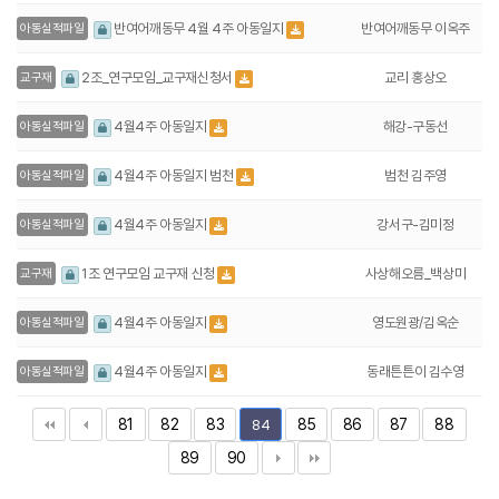
반여어깨동무 이옥주
반여어깨동무 4월 4주 아동일지
아동실적파일
교리 홍상오
2조_연구모임_교구재신청서
교구재
해강-구동선
4월4주 아동일지
아동실적파일
범천 김주영
4월4주 아동일지 범천
아동실적파일
강서구-김미정
4월4주 아동일지
아동실적파일
사상해오름_백상미
1조 연구모임 교구재 신청
교구재
영도원광/김옥순
4월4주 아동일지
아동실적파일
동래튼튼이 김수영
4월4주 아동일지
아동실적파일
81
82
83
85
86
87
88
84
89
90