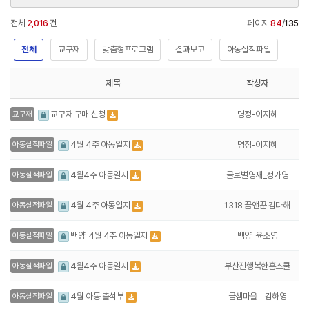
전체
2,016
건
페이지
84
/
135
전체
교구재
맞춤형프로그램
결과보고
아동실적파일
제목
작성자
명정-이지혜
교구재 구매 신청
교구재
명정-이지혜
4월 4주 아동일지
아동실적파일
글로벌영재_정가영
4월4주 아동일지
아동실적파일
1318 꿈앤꾼 김다해
4월 4주 아동일지
아동실적파일
백양_윤소영
백양_4월 4주 아동일지
아동실적파일
부산진행복한홈스쿨
4월4주 아동일지
아동실적파일
금샘마을 - 김하영
4월 아동 출석부
아동실적파일