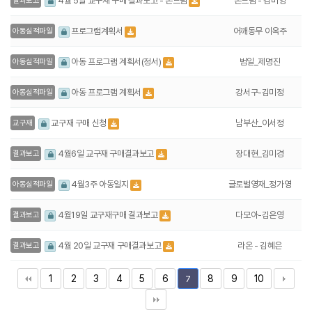
온드림 - 김미영
4월 5일 교구재 구매 결과보고 - 온드림
결과보고
어깨동무 이옥주
프로그램계획서
아동실적파일
범일_제명진
아동 프로그램 계획서(정서)
아동실적파일
강서구-김미정
아동 프로그램 계획서
아동실적파일
남부산_이서정
교구재 구매 신청
교구재
장대현_김미경
4월6일 교구재 구매결과보고
결과보고
글로벌영재_정가영
4월3주 아동일지
아동실적파일
다모아-김은영
4월19일 교구재구매 결과보고
결과보고
라온 - 김혜은
4월 20일 교구재 구매결과보고
결과보고
1
2
3
4
5
6
8
9
10
7