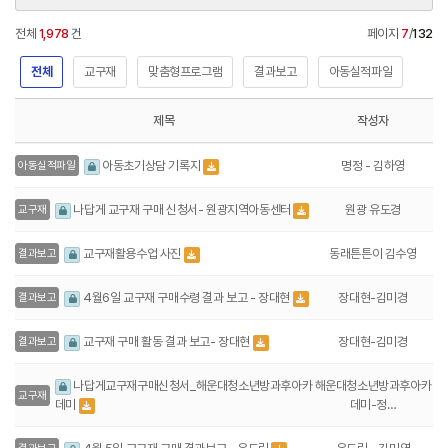
전체
1,978
건
페이지
7
/
132
전체
교구재
맞춤형프로그램
결과보고
아동실적파일
제목
작성자
명정 - 김하영
아동초기상담 기록지
아동실적파일
원광 유도경
나답게 교구재 구매 신청서- 원광지역아동센터
교구재
동래튼튼이 김수영
교구재활용수업 사진
결과보고
장대현-김미경
4월6일 교구재 구매수령 결과 보고 - 장대현
결과보고
장대현-김미경
교구재 구매 활동 결과 보고- 장대현
결과보고
나답게교구재구매신청서_해운대청소년방과후아카
해운대청소년방과후아카
교구재
데미
데미-정…